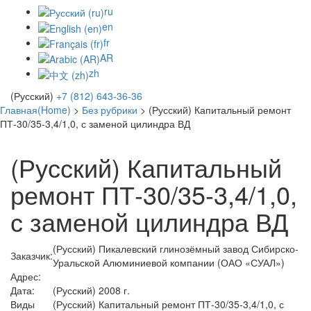
ru
en
fr
AR
zh
(Русский)
+7 (812) 643-36-36
Главная(Home)
>
Без рубрики
>
(Русский) Капитальный ремонт
ПТ-30/35-3,4/1,0, с заменой цилиндра ВД
(Русский) Капитальный
ремонт ПТ-30/35-3,4/1,0,
с заменой цилиндра ВД
(Русский) Пикалевский глинозёмный завод Сибирско-
Заказчик:
Уральской Алюминиевой компании (ОАО «СУАЛ»)
Адрес:
Дата:
(Русский) 2008 г.
Виды
(Русский) Капитальный ремонт ПТ-30/35-3,4/1,0, с