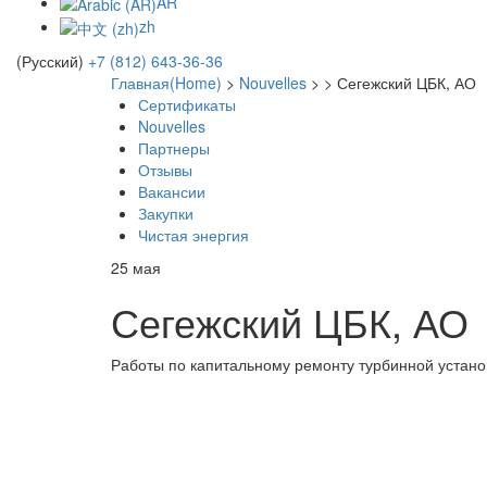
AR
zh
(Русский)
+7 (812) 643-36-36
Главная(Home)
>
Nouvelles
>
>
Сегежский ЦБК, АО
Сертификаты
Nouvelles
Партнеры
Отзывы
Вакансии
Закупки
Чистая энергия
25
мая
Сегежский ЦБК, АО
Работы по капитальному ремонту турбинной установ