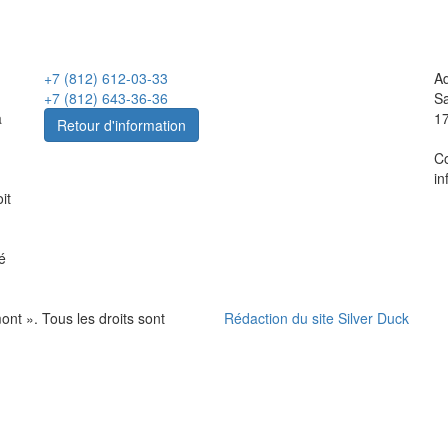
+7 (812) 612-03-33
Ad
+7 (812) 643-36-36
Sa
a
1
Retour d'information
Co
in
it
té
t ». Tous les droits sont
Rédaction du site Silver Duck