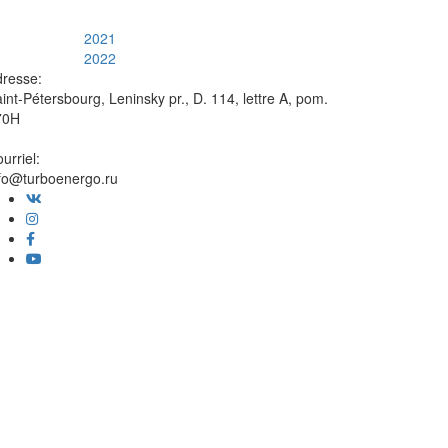
2021
2022
resse:
int-Pétersbourg, Leninsky pr., D. 114, lettre A, pom.
70H
urriel:
fo@turboenergo.ru